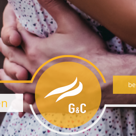
be
en