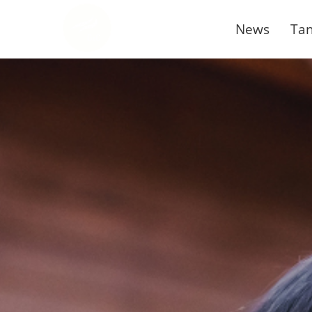
News
Tan